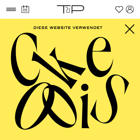
Zum Hauptinhalt springen
Zum Footer springen
AALTO MUSIKTHEATER
Das Wunder der