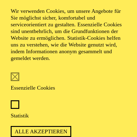
Heliane
Wir verwenden Cookies, um unsere Angebote für
Sie möglichst sicher, komfortabel und
serviceorientiert zu gestalten. Essenzielle Cookies
sind unentbehrlich, um die Grundfunktionen der
Oper in drei Akten von Erich Wolfgang Korngold
Website zu ermöglichen. Statistik-Cookies helfen
Libretto von Hans Müller nach einem Mysterium von
uns zu verstehen, wie die Website genutzt wird,
Hans Kaltneker
indem Informationen anonym gesammelt und
gemeldet werden.
TICKETS
Essenzielle Cookies
EINE GESCHICHTE ÜBER HOFFNUNG
Statistik
UND LICHT IN DUNKLEN ZEITEN –
ZUR ÜBERBORDENDEN MUSIK VON
ALLE AKZEPTIEREN
ERICH WOLFGANG KORNGOLD