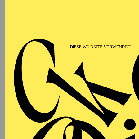
T
AALTO BALLETT
WIEDE
ESSEN
Donnerstag
DE
14.01.2027