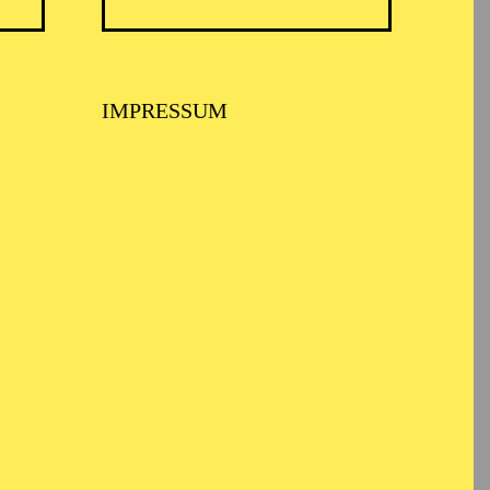
IMPRESSUM
seur sowohl für das
, wo er das Bühnenbild
stüme für die Oper „La
rhin das Bühnenbild und
“, „Romeo und Julia“,
eit“ und „Così fan
innischen
sowie für die Ballette
em kreierte er
r Berlin, für