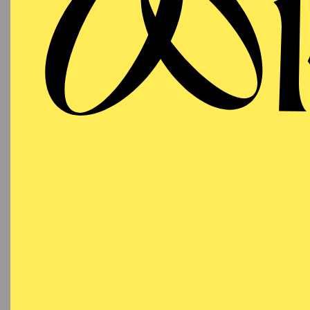
N
19:30 - 21:30
Besetzu
Aalto-Theater
AALTO BALLETT
ESSEN
Freitag
DE
15.01.2027
N
19:30 - 21:30
Besetzu
Aalto-Theater