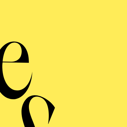
Bühne und Kostüme
DER GLÖCKNER­ VON NOTRE-DAME
ERMINE UND TICKE
RAUFNAHME
R GLÖCKNER­ VON