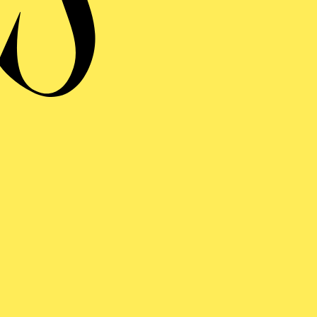
OTRE-DAME
ng einblenden
R GLÖCKNER­ VON
OTRE-DAME
ng einblenden