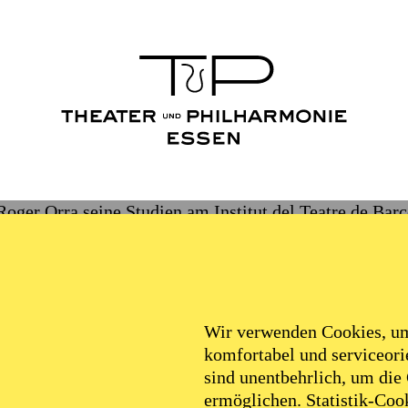
Roger Orra seine Studien am Institut del Teatre de Bar
eit 2015 als Dozent tätig ist. Er begann seine künstler
chst als Bühnenbildassistent und Designer für internat
ic Amat und Jon Berrando. Sein Werdegang ist vor alle
harakteren und Bühnenbeleuchtung verbunden, mit fas
ormaten vor allem in Katalonien und Spanien uraufgefü
Wir verwenden Cookies, um 
Bühnenbildner für das Fernsehen und seit 2019 als szen
komfortabel und serviceorie
der Umgestaltung von theatralen Gebäuden. Zu seinen 
sind unentbehrlich, um die
en „Amadeus“ am Opernhaus von Palma im Jahr 2013, „
ermöglichen. Statistik-Cook