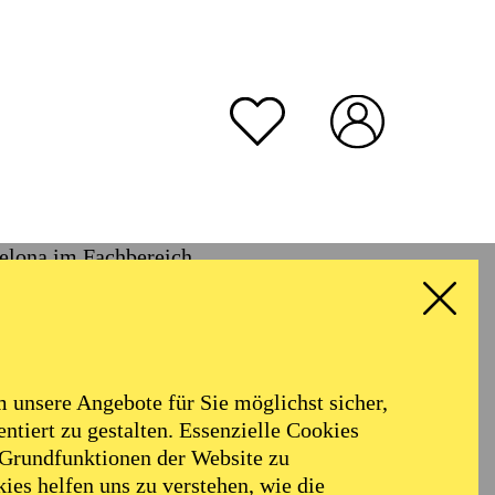
celona im Fachbereich
ische Laufbahn im Jahr
ionale Künstler wie
m mit der szenischen
t 50 Werken, die in
hrt wurden. Er arbeitet
unsere Angebote für Sie möglichst sicher,
ischer Berater bei der
ntiert zu gestalten. Essenzielle Cookies
wichtigsten
 Grundfunktionen der Website zu
Anthologie der
ies helfen uns zu verstehen, wie die