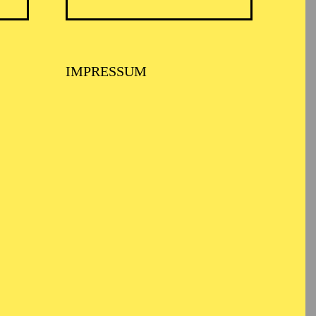
018” Rtve and “The 3
IMPRESSUM
A