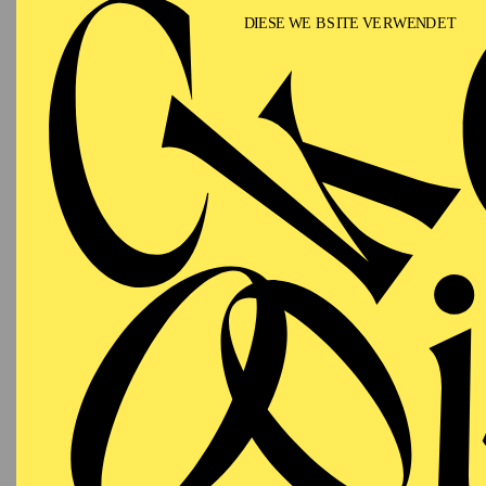
Awards Gala 2017” of 
doors” 2022 produced b