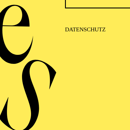
the Spanish Film Academy and Rtve, “Christmas Gala 2
y Teatro Sojo Tv and Rtve.
DATENSCHUTZ
FOLGE UNS AUF SOCIAL MEDI