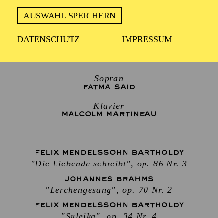
Mittwoch 2. Dezember 2026
AUSWAHL SPEICHERN
DATENSCHUTZ
IMPRESSUM
2 Stunden, inkl. Pause
Sopran
FATMA SAID
Klavier
MALCOLM MARTINEAU
FELIX MENDELSSOHN BARTHOLDY
"Die Liebende schreibt", op. 86 Nr. 3
JOHANNES BRAHMS
"Lerchengesang", op. 70 Nr. 2
FELIX MENDELSSOHN BARTHOLDY
"Suleika", op. 34 Nr. 4