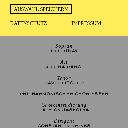
19:00 Konzerteinführung
AUSWAHL SPEICHERN
DATENSCHUTZ
IMPRESSUM
Elias
DEREK WELTON
Sopran
IDIL KUTAY
Alt
BETTINA RANCH
Tenor
DAVID FISCHER
PHILHARMONISCHER CHOR ESSEN
Choreinstudierung
PATRICK JASKOLKA
Dirigent
CONSTANTIN TRINKS