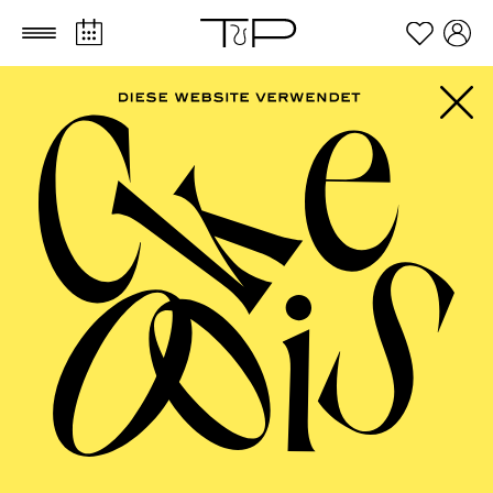
Zum Hauptinhalt springen
Zum Footer springen
ESSENER
PHILHARMONIKER
Sinfoniekonzert IX