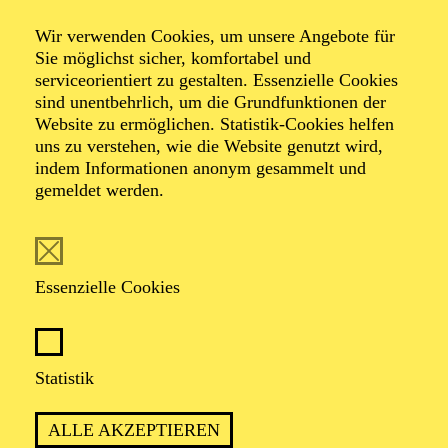
Elias
Wir verwenden Cookies, um unsere Angebote für
Sie möglichst sicher, komfortabel und
serviceorientiert zu gestalten. Essenzielle Cookies
sind unentbehrlich, um die Grundfunktionen der
Website zu ermöglichen. Statistik-Cookies helfen
TICKETS
uns zu verstehen, wie die Website genutzt wird,
indem Informationen anonym gesammelt und
gemeldet werden.
TERMIN
Essenzielle Cookies
Donnerstag 29. April 2027
Freitag 30. April 2027
Statistik
2 Stunden, inkl. Pause
ALLE AKZEPTIEREN