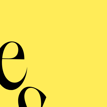
Kam
Gesan
Im Rahmen
Werke von Heitor Vill