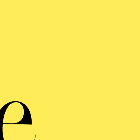
Philhar
K
Ges