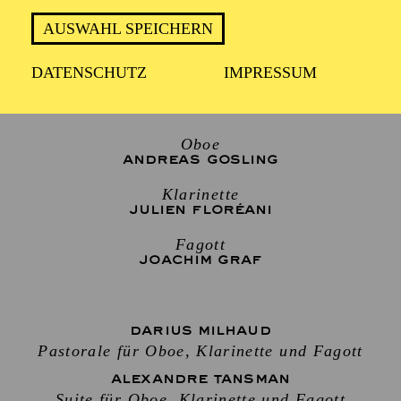
Sonntag 15. November 2026
AUSWAHL SPEICHERN
DATENSCHUTZ
IMPRESSUM
2 Stunden, inkl. Pause
Oboe
ANDREAS GOSLING
Klarinette
JULIEN FLORÉANI
Fagott
JOACHIM GRAF
DARIUS MILHAUD
Pastorale für Oboe, Klarinette und Fagott
ALEXANDRE TANSMAN
Suite für Oboe, Klarinette und Fagott