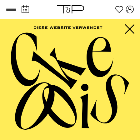
Zum Hauptinhalt springen
Zum Footer springen
ESSENER
PHILHARMONIKER
Kammerkonzert II