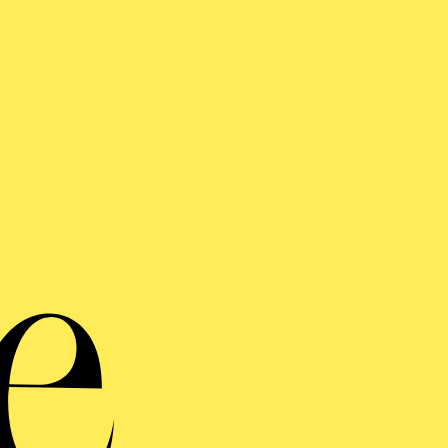
NOW! Tra
Mas
Werke von Claus-Steff
Nicolau