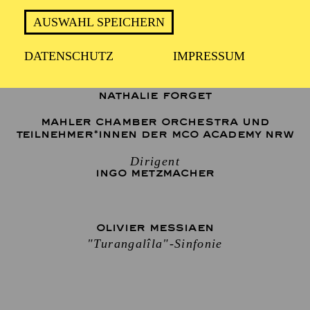
AUSWAHL SPEICHERN
Klavier
DATENSCHUTZ
IMPRESSUM
PIERRE-LAURENT AIMARD
Ondes Martenot
NATHALIE FORGET
MAHLER CHAMBER ORCHESTRA UND
TEILNEHMER*INNEN DER MCO ACADEMY NRW
Dirigent
INGO METZMACHER
OLIVIER MESSIAEN
"Turangalîla"-Sinfonie