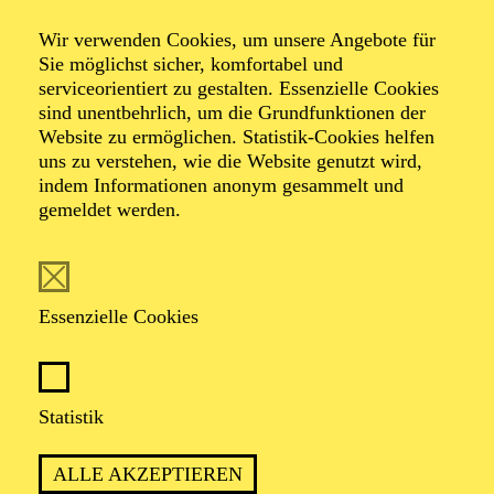
Music Lectures
Wir verwenden Cookies, um unsere Angebote für
Sie möglichst sicher, komfortabel und
serviceorientiert zu gestalten. Essenzielle Cookies
Einführung in den Barock (1. Teil)
sind unentbehrlich, um die Grundfunktionen der
Website zu ermöglichen. Statistik-Cookies helfen
uns zu verstehen, wie die Website genutzt wird,
indem Informationen anonym gesammelt und
TICKETS
gemeldet werden.
Essenzielle Cookies
TERMIN
Samstag 3. Oktober 2026
Statistik
1 Stunde, keine Pause
ALLE AKZEPTIEREN