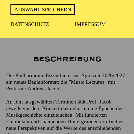
AUSWAHL SPEICHERN
Ganz neu in dieser Spielzeit: die "Music Lectures" mit
Prof. Andreas Jacob. An fünf Terminen führt er jeweils
DATENSCHUTZ
IMPRESSUM
vor dem Konzert in eine Epoche der Musikgeschichte
ein. Die Kosten pro Einheit betragen 5,- €.
Beschreibung
Die Philharmonie Essen bietet zur Spielzeit 2026/2027
ein neues Begleitformat: die "Music Lectures" mit
Professor Andreas Jacob!
An fünf ausgewählten Terminen lädt Prof. Jacob
jeweils vor dem Konzert dazu ein, in eine Epoche der
Musikgeschichte einzutauchen. Mit fundierten
Einblicken und spannenden Hintergründen eröffnet er
neue Perspektiven auf die Werke des anschließenden