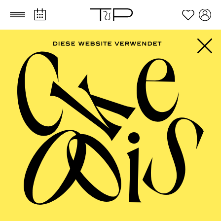
Zum Hauptinhalt springen
Zum Footer springen
PHILHARMONIE
ESSEN
Philharmonie entdecken