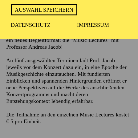
AUSWAHL SPEICHERN
Beschreibung
DATENSCHUTZ
IMPRESSUM
Die Philharmonie Essen bietet zur Spielzeit 2026/2027
ein neues Begleitformat: die "Music Lectures" mit
Professor Andreas Jacob!
An fünf ausgewählten Terminen lädt Prof. Jacob
jeweils vor dem Konzert dazu ein, in eine Epoche der
Musikgeschichte einzutauchen. Mit fundierten
Einblicken und spannenden Hintergründen eröffnet er
neue Perspektiven auf die Werke des anschließenden
Konzertprogramms und macht deren
Entstehungskontext lebendig erfahrbar.
Die Teilnahme an den einzelnen Music Lectures kostet
€ 5 pro Einheit.