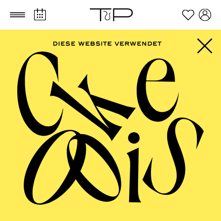
Zum Hauptinhalt springen
Zum Footer springen
PHILHARMONIE
ESSEN
Philharmonie entdecken