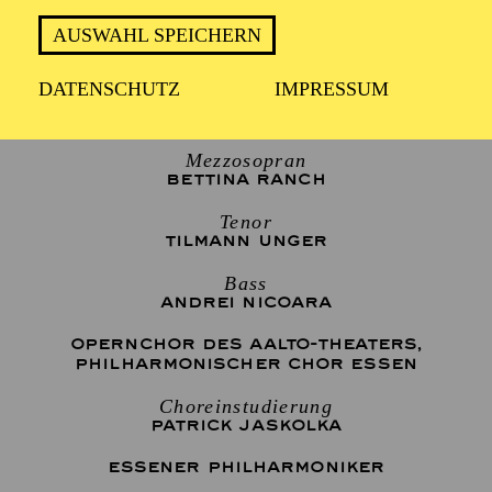
1 Stunde 30 Minuten, keine Pause
AUSWAHL SPEICHERN
DATENSCHUTZ
IMPRESSUM
Sopran
IDIL KUTAY
Mezzosopran
BETTINA RANCH
Tenor
TILMANN UNGER
Bass
ANDREI NICOARA
OPERNCHOR DES AALTO-THEATERS
,
PHILHARMONISCHER CHOR ESSEN
Choreinstudierung
PATRICK JASKOLKA
ESSENER PHILHARMONIKER