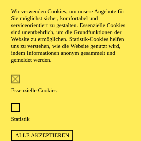
Relations
Wir verwenden Cookies, um unsere Angebote für
Sie möglichst sicher, komfortabel und
serviceorientiert zu gestalten. Essenzielle Cookies
Tanz-Triptychon von Jiří Kylián und Johan Inger
sind unentbehrlich, um die Grundfunktionen der
Musik von Benjamin Britten, Dirk Haubrich nach
Website zu ermöglichen. Statistik-Cookies helfen
Wolfgang Amadeus Mozart, Arvo Pärt, Maurice Ravel
uns zu verstehen, wie die Website genutzt wird,
indem Informationen anonym gesammelt und
gemeldet werden.
TICKETS
Essenzielle Cookies
POETISCH UND KRAFTVOLL
ZUGLEICH: EIN TANZABEND ÜBER
Statistik
DIE TIEFE UND VIELFALT
MENSCHLICHER BEZIEHUNGEN
ALLE AKZEPTIEREN