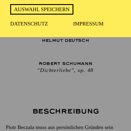
AUSWAHL SPEICHERN
Bassbariton
DATENSCHUTZ
IMPRESSUM
BO WANG
Klavier
HELMUT DEUTSCH
ROBERT SCHUMANN
"Dichterliebe", op. 48
Beschreibung
Piotr Beczala muss aus persönlichen Gründen sein