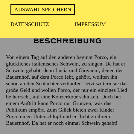
AUSWAHL SPEICHERN
DATENSCHUTZ
IMPRESSUM
Beschreibung
Von einem Tag auf den anderen beginnt Porco, ein
glückliches italienisches Schwein, zu singen. Da hat er
Schwein gehabt, denn Lucia und Giovanni, denen der
Bauernhof, auf dem Porco lebt, gehört, wollten ihn
schon an den Schlachter verkaufen. Jetzt wittern sie das
große Geld und wollen Porco, der nur ein einziges Lied
be herrscht, auf eine Konzerttour schicken. Doch bei
einem Auftritt kann Porco nur Grunzen, was das
Publikum empört. Zum Glück bieten zwei Kinder
Porco einen Unterschlupf und er flieht zu ihrem
Bauernhof. Da hat er noch einmal Schwein gehabt!