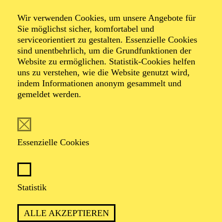
Schwein gehabt!
Wir verwenden Cookies, um unsere Angebote für
Eine musikalische Erzählung vom
Sie möglichst sicher, komfortabel und
serviceorientiert zu gestalten. Essenzielle Cookies
singenden Schwein
sind unentbehrlich, um die Grundfunktionen der
Website zu ermöglichen. Statistik-Cookies helfen
uns zu verstehen, wie die Website genutzt wird,
Eine musikalische Erzählung von dem Schwein
indem Informationen anonym gesammelt und
Musik von Douglas Victor Brown, Text von Hans-
gemeldet werden.
Jürgen Schatz
TICKETS
Essenzielle Cookies
Statistik
ALLE AKZEPTIEREN
Für Kinder ab 6 Jahren