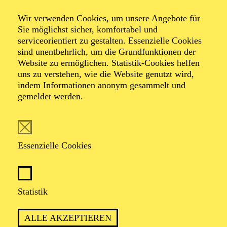
Sheku Kanneh-
Wir verwenden Cookies, um unsere Angebote für
Mason
Sie möglichst sicher, komfortabel und
serviceorientiert zu gestalten. Essenzielle Cookies
Gábor Takács-Nagy
sind unentbehrlich, um die Grundfunktionen der
Website zu ermöglichen. Statistik-Cookies helfen
uns zu verstehen, wie die Website genutzt wird,
Verbier Festival
indem Informationen anonym gesammelt und
gemeldet werden.
Chamber Orchestra
Essenzielle Cookies
Werke von Joseph Haydn, Ludwig van Beethoven,
Wolfgang Amadeus Mozart
Veranstalter: Pro Arte Konzert GmbH
Statistik
ALLE AKZEPTIEREN
TICKETS