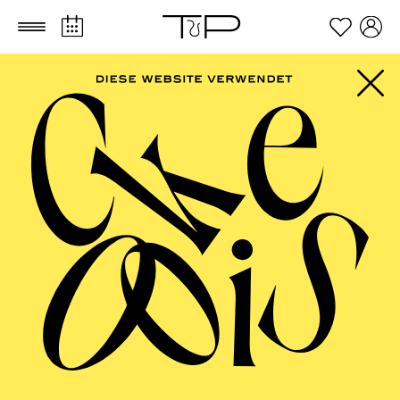
Zum Hauptinhalt springen
Zum Footer springen
PHILHARMONIE
ESSEN
Beethoven-Jubiläum 2027 · Große