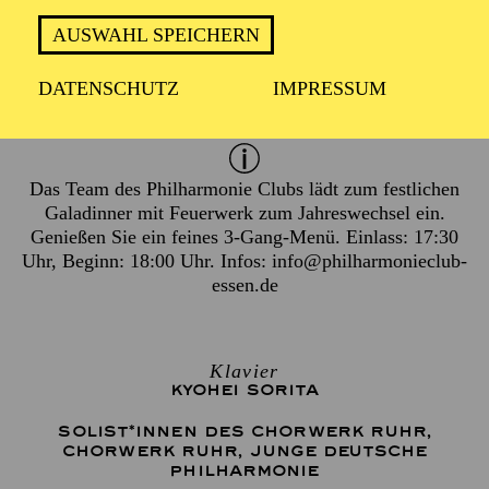
Donnerstag 31. Dezember 2026
AUSWAHL SPEICHERN
DATENSCHUTZ
IMPRESSUM
2 Stunden, inkl. Pause
Das Team des Philharmonie Clubs lädt zum festlichen
Galadinner mit Feuerwerk zum Jahreswechsel ein.
Genießen Sie ein feines 3-Gang-Menü. Einlass: 17:30
Uhr, Beginn: 18:00 Uhr. Infos:
info@philharmonieclub-
essen.de
Klavier
KYOHEI SORITA
SOLIST*INNEN DES CHORWERK RUHR
,
CHORWERK RUHR
,
JUNGE DEUTSCHE
PHILHARMONIE