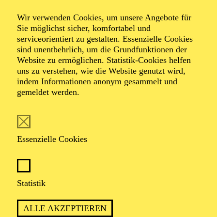
Orchester · Chorklang
Wir verwenden Cookies, um unsere Angebote für
Silvesterkonzert
Sie möglichst sicher, komfortabel und
serviceorientiert zu gestalten. Essenzielle Cookies
sind unentbehrlich, um die Grundfunktionen der
Beethoven-Gala
Website zu ermöglichen. Statistik-Cookies helfen
uns zu verstehen, wie die Website genutzt wird,
indem Informationen anonym gesammelt und
gemeldet werden.
Werke von Ludwig van Beethoven, Pjotr I.
Tschaikowsky, Unsuk Chin
Essenzielle Cookies
TICKETS
Statistik
ALLE AKZEPTIEREN
TERMIN