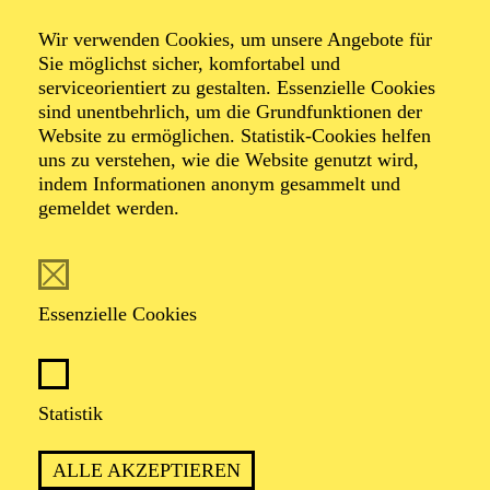
Sonnenquartette
Wir verwenden Cookies, um unsere Angebote für
Sie möglichst sicher, komfortabel und
serviceorientiert zu gestalten. Essenzielle Cookies
sind unentbehrlich, um die Grundfunktionen der
Werke von Antonín Dvorák, Claude Debussy, Joseph
Website zu ermöglichen. Statistik-Cookies helfen
Haydn
uns zu verstehen, wie die Website genutzt wird,
indem Informationen anonym gesammelt und
gemeldet werden.
TICKETS
Essenzielle Cookies
TERMIN
Sonntag 11. Oktober 2026
Statistik
ALLE AKZEPTIEREN
2 Stunden, inkl. Pause