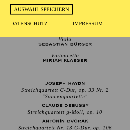
AUSWAHL SPEICHERN
Violine
DATENSCHUTZ
IMPRESSUM
SARAH KOENEN
,
EDUARD BAYER
Viola
SEBASTIAN BÜRGER
Violoncello
MIRIAM KLAEGER
JOSEPH HAYDN
Streichquartett C-Dur, op. 33 Nr. 2
"Sonnenquartette"
CLAUDE DEBUSSY
Streichquartett g-Moll, op. 10
ANTONÍN DVORÁK
Streichquartett Nr. 13 G-Dur, op. 106