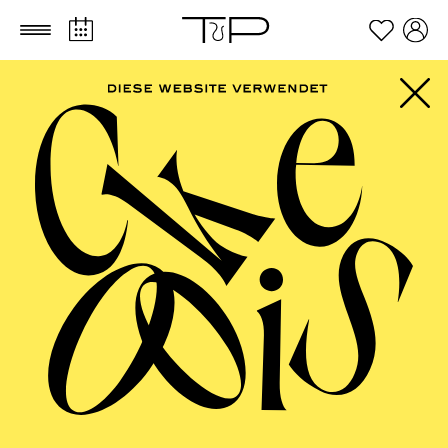
Zum Hauptinhalt springen
Zum Footer springen
ESSENER
PHILHARMONIKER
Kammerkonzert I