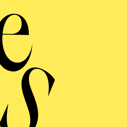
monie entdecken · NOW! Tran
Sound LAB