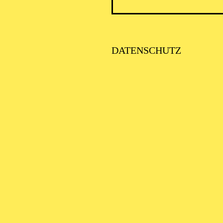
PHILHARMONIE ESSEN
DATENSCHUTZ