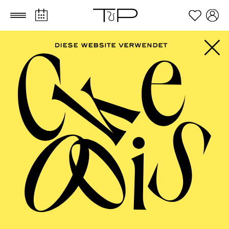
Zum Hauptinhalt springen
Zum Footer springen
PHILHARMONIE
ESSEN
Sounds of Heimat · Große Stimmen