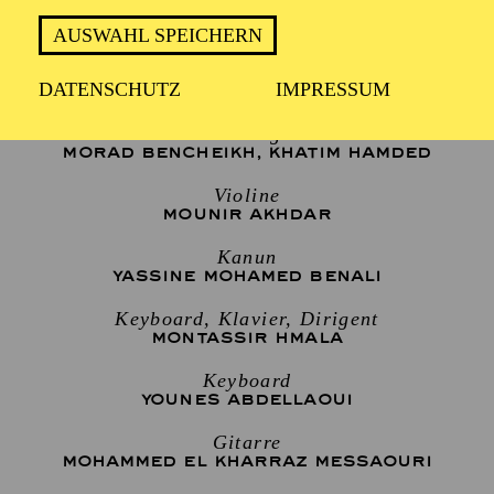
AUSWAHL SPEICHERN
Gesang, Laute
DATENSCHUTZ
IMPRESSUM
NOUAMANE LAHLOU
Gesang
MORAD BENCHEIKH
,
KHATIM HAMDED
Violine
MOUNIR AKHDAR
Kanun
YASSINE MOHAMED BENALI
Keyboard, Klavier, Dirigent
MONTASSIR HMALA
Keyboard
YOUNES ABDELLAOUI
Gitarre
MOHAMMED EL KHARRAZ MESSAOURI