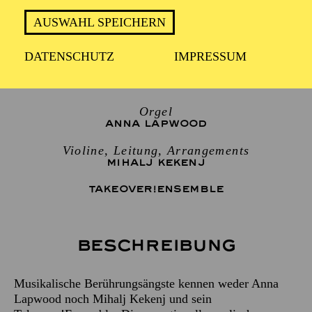
Samstag 10. Oktober 2026
AUSWAHL SPEICHERN
2 Stunden, inkl. Pause
DATENSCHUTZ
IMPRESSUM
Orgel
ANNA LAPWOOD
Violine, Leitung, Arrangements
MIHALJ KEKENJ
TAKEOVER!ENSEMBLE
Beschreibung
Musikalische Berührungsängste kennen weder Anna
Lapwood noch Mihalj Kekenj und sein