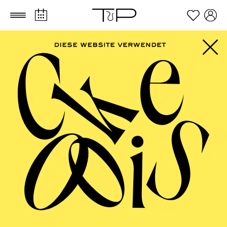
Zum Hauptinhalt springen
Zum Footer springen
PHILHARMONIE
ESSEN
Porträt Anna Lapwood · Orgel ·