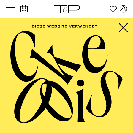
Zum Hauptinhalt springen
Zum Footer springen
PHILHARMONIE
ESSEN
Philharmonie entdecken · Schulkonzert