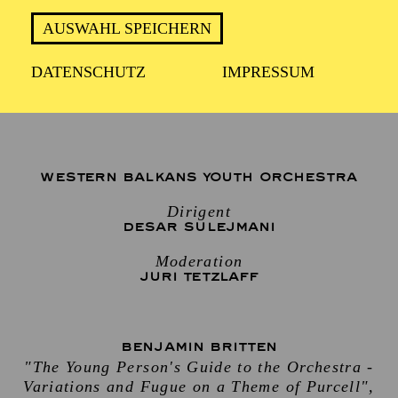
AUSWAHL SPEICHERN
1 Stunde, keine Pause
DATENSCHUTZ
IMPRESSUM
Für Kinder ab 6 Jahren
WESTERN BALKANS YOUTH ORCHESTRA
Dirigent
DESAR SULEJMANI
Moderation
JURI TETZLAFF
BENJAMIN BRITTEN
"The Young Person's Guide to the Orchestra -
Variations and Fugue on a Theme of Purcell",