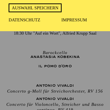
AUSWAHL SPEICHERN
2 Stunden, inkl. Pause
DATENSCHUTZ
IMPRESSUM
18:30 Uhr "Auf ein Wort", Alfried Krupp Saal
Barockcello
ANASTASIA KOBEKINA
IL POMO D'ORO
ANTONIO VIVALDI
Concerto g-Moll für Streichorchester, RV 156
ANTONIO VIVALDI
Concerto für Violoncello, Streicher und Basso
continuo, RV 419