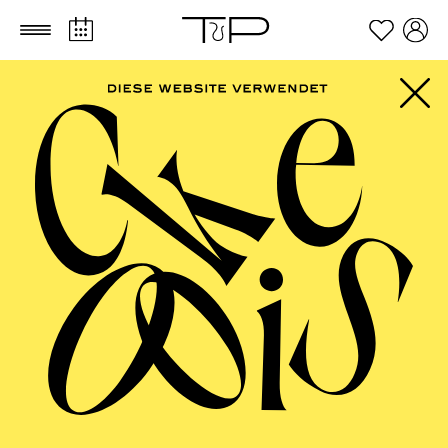
Zum Hauptinhalt springen
Zum Footer springen
PHILHARMONIE
ESSEN
Porträt Anastasia Kobekina · Alte Musik