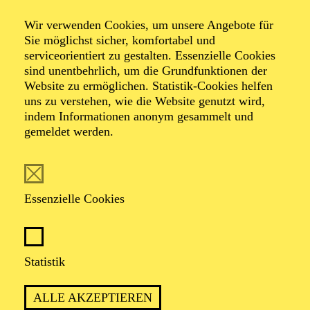
bei Kerzenschein
Wir verwenden Cookies, um unsere Angebote für
Vivaldi Concerti
Sie möglichst sicher, komfortabel und
serviceorientiert zu gestalten. Essenzielle Cookies
sind unentbehrlich, um die Grundfunktionen der
Website zu ermöglichen. Statistik-Cookies helfen
uns zu verstehen, wie die Website genutzt wird,
Werke von Antonio Vivaldi, Carl Philipp Emanuel
indem Informationen anonym gesammelt und
Bach, Charles Avison, Giovanni Sollima, Igor
gemeldet werden.
Strawinsky
TICKETS
Essenzielle Cookies
Statistik
TERMIN
Samstag 16. Januar 2027
ALLE AKZEPTIEREN