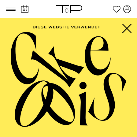
Zum Hauptinhalt springen
Zum Footer springen
PHILHARMONIE
ESSEN
Alte Musik bei Kerzenschein ·