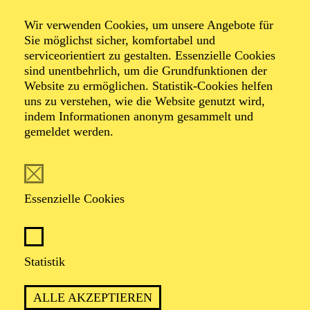
Der Glöckner von Notre-Dame“ hautnah!
Wir verwenden Cookies, um unsere Angebote für
Sie möglichst sicher, komfortabel und
Im „Meet & Greet“ haben Sie die
serviceorientiert zu gestalten. Essenzielle Cookies
Möglichkeit, die Mitglieder unserer
sind unentbehrlich, um die Grundfunktionen der
Compagnie kennenzulernen, spannende
Website zu ermöglichen. Statistik-Cookies helfen
Details über die brillante Choreografie von
uns zu verstehen, wie die Website genutzt wird,
indem Informationen anonym gesammelt und
Armen Hakobyan zu erfahren und
gemeldet werden.
Autogramme zu ergattern.
Im Anschluss an die Vorstellung am 06. Februar, mit
Tänzer*innen der Compagnie des Aalto Ballett Essen,
Armen Hakobyan (Choreografie), Savina Kationi
Essenzielle Cookies
(Moderation).
Statistik
TICKETS ZUR VORSTELLUNG "DER GLÖCKNER
VON NOTRE-DAME"
ALLE AKZEPTIEREN