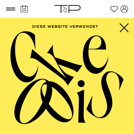
Zum Hauptinhalt springen
Zum Footer springen
Audiodeskription
Mit den Ohren sehen
Mit Audiodeskription und Tastführungen
bietet das Aalto Ballett Essen blinden und
seheingeschränkten Tanzbegeisterten die
Gelegenheit, an ausgewählten Terminen
Ballettaufführungen zu erleben.
Ausgebildete Sprecher*innen beschreiben live während
der Aufführung die Vorgänge und Geschehnisse auf der