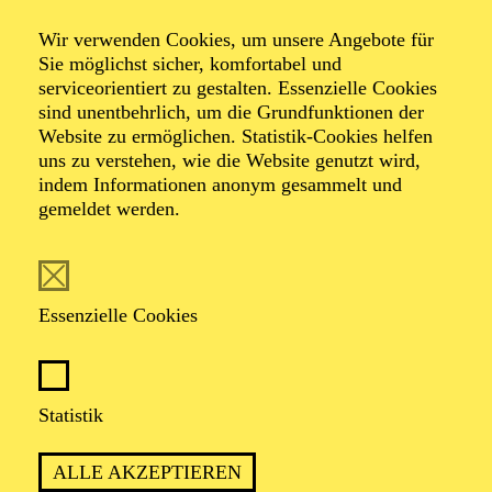
Bühne. Unser Abhol- und Begleitservice holt die
Wir verwenden Cookies, um unsere Angebote für
Teilnehmenden bei Bedarf an den Bus- oder
Sie möglichst sicher, komfortabel und
Straßenbahnhaltestellen des Aalto-Theaters ab. Zwei
serviceorientiert zu gestalten. Essenzielle Cookies
Stunden vor Vorstellungsbeginn sind alle, die die
sind unentbehrlich, um die Grundfunktionen der
Audiodeskription wahrnehmen möchten, eingeladen, an
Website zu ermöglichen. Statistik-Cookies helfen
einer Tastführung mit Bühnenbegehung teilzunehmen.
uns zu verstehen, wie die Website genutzt wird,
Kostümteile, Perücken, Requisiten und Teile des
indem Informationen anonym gesammelt und
Bühnenbildes können ertastet sowie Bewegungen
gemeldet werden.
kennengelernt werden und Mitarbeitende sowie
Künstler*innen des Aalto-Theaters beschreiben ihre
Arbeit an der Produktion. Die Teilnehmenden werden
auf die Inszenierung vorbereitet und angeregt, innere
Bilder und eine eigene Perspektive auf die Aufführung
Essenzielle Cookies
zu entwickeln.
Statistik
Termine und Infos zur
Buchung
ALLE AKZEPTIEREN