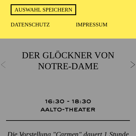
AUSWAHL SPEICHERN
So 07 Februar
DATENSCHUTZ
IMPRESSUM
DER GLÖCKNER­ VON
NOTRE-DAME
16:30 - 18:30
Aalto-Theater
Die Vorstellung "Carmen" dauert 1 Stunde