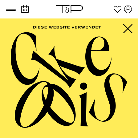
Zum Hauptinhalt springen
Zum Footer springen