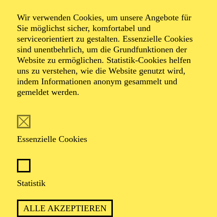
Wir verwenden Cookies, um unsere Angebote für
Sie möglichst sicher, komfortabel und
serviceorientiert zu gestalten. Essenzielle Cookies
sind unentbehrlich, um die Grundfunktionen der
Website zu ermöglichen. Statistik-Cookies helfen
uns zu verstehen, wie die Website genutzt wird,
Foto: Marie Haefner
indem Informationen anonym gesammelt und
gemeldet werden.
Alina Fluck
Essenzielle Cookies
VITA
Alina Fluck wurde 1993 in Hamburg geboren. Von
Statistik
2013 bis 2016 studierte sie Medien- und
Kulturwissenschaft an der Heinrich-Heine-Universität
ALLE AKZEPTIEREN
Düsseldorf. Es folgten zwei Jahre als Regieassistentin