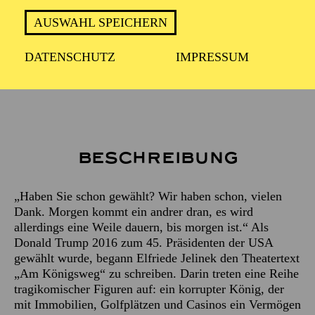
ca. 2 Stunden inkl. Pause
AUSWAHL SPEICHERN
DATENSCHUTZ
IMPRESSUM
Empfohlen ab 16 Jahren
Beschreibung
„Haben Sie schon gewählt? Wir haben schon, vielen
Dank. Morgen kommt ein andrer dran, es wird
allerdings eine Weile dauern, bis morgen ist.“ Als
Donald Trump 2016 zum 45. Präsidenten der USA
gewählt wurde, begann Elfriede Jelinek den Theatertext
„Am Königsweg“ zu schreiben. Darin treten eine Reihe
tragikomischer Figuren auf: ein korrupter König, der
mit Immobilien, Golfplätzen und Casinos ein Vermögen