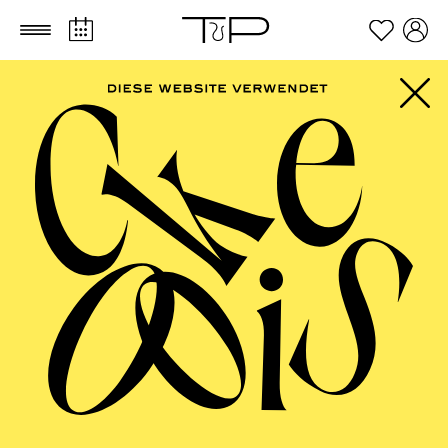
Zum Hauptinhalt springen
Zum Footer springen
SCHAUSPIEL ESSEN
Am Königs­weg/­