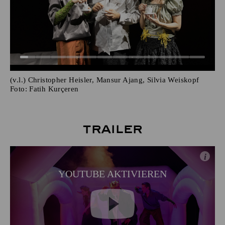
(v.l.) Christopher Heisler, Mansur Ajang, Silvia Weiskopf
Foto:
Fatih Kurçeren
Trailer
i
YOUTUBE AKTIVIEREN