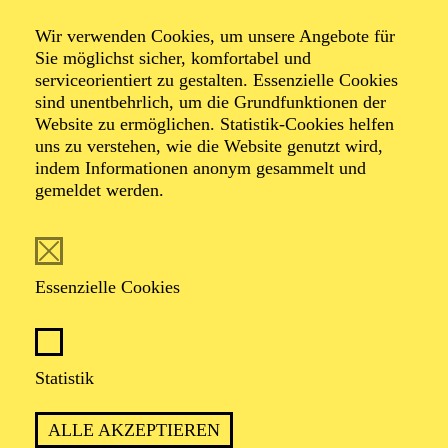
End­sieg
Wir verwenden Cookies, um unsere Angebote für
Sie möglichst sicher, komfortabel und
serviceorientiert zu gestalten. Essenzielle Cookies
sind unentbehrlich, um die Grundfunktionen der
von Elfriede Jelinek
Website zu ermöglichen. Statistik-Cookies helfen
uns zu verstehen, wie die Website genutzt wird,
indem Informationen anonym gesammelt und
gemeldet werden.
Essenzielle Cookies
PREMIERE
20. September 2025
WIEDERAUFNAHME
Statistik
in der Spielzeit 2026/2027
ALLE AKZEPTIEREN