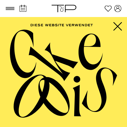
Zum Hauptinhalt springen
Zum Footer springen