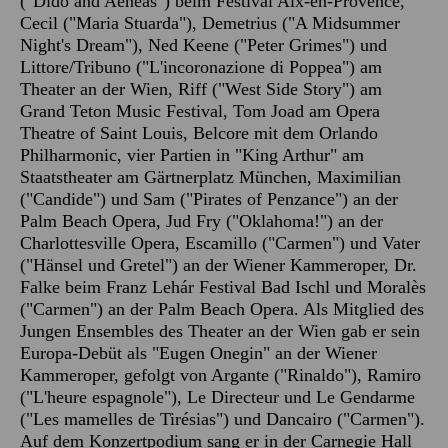
("Dido and Aeneas") beim Festival Aix-en-Provence,
Cecil ("Maria Stuarda"), Demetrius ("A Midsummer
Night's Dream"), Ned Keene ("Peter Grimes") und
Littore/Tribuno ("L'incoronazione di Poppea") am
Theater an der Wien, Riff ("West Side Story") am
Grand Teton Music Festival, Tom Joad am Opera
Theatre of Saint Louis, Belcore mit dem Orlando
Philharmonic, vier Partien in "King Arthur" am
Staatstheater am Gärtnerplatz München, Maximilian
("Candide") und Sam ("Pirates of Penzance") an der
Palm Beach Opera, Jud Fry ("Oklahoma!") an der
Charlottesville Opera, Escamillo ("Carmen") und Vater
("Hänsel und Gretel") an der Wiener Kammeroper, Dr.
Falke beim Franz Lehár Festival Bad Ischl und Moralès
("Carmen") an der Palm Beach Opera. Als Mitglied des
Jungen Ensembles des Theater an der Wien gab er sein
Europa-Debüt als "Eugen Onegin" an der Wiener
Kammeroper, gefolgt von Argante ("Rinaldo"), Ramiro
("L'heure espagnole"), Le Directeur und Le Gendarme
("Les mamelles de Tirésias") und Dancairo ("Carmen").
Auf dem Konzertpodium sang er in der Carnegie Hall