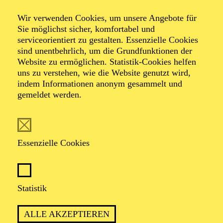
Wir verwenden Cookies, um unsere Angebote für
Sie möglichst sicher, komfortabel und
Foto: Benne Ochs
serviceorientiert zu gestalten. Essenzielle Cookies
sind unentbehrlich, um die Grundfunktionen der
Website zu ermöglichen. Statistik-Cookies helfen
Tobias Greenhalgh
uns zu verstehen, wie die Website genutzt wird,
indem Informationen anonym gesammelt und
Bariton
gemeldet werden.
VITA
Essenzielle Cookies
Tobias Greenhalgh ist seit der Spielzeit 2019/2020
festes Ensemble-Mitglied des Aalto Musiktheater
Essen. Hier wirkte er zuletzt in den Produktionen "My
Fair Lady " (als Freddy) und "L’amant anonyme oder
Statistik
Unerwartete Wendungen" (als Ophémon), "Die
Hochzeit des Figaro" (als Graf Almaviva), "Lucrezia
ALLE AKZEPTIEREN
Borgia" (als Gubetta), "La Bohème" (als Schaunard)