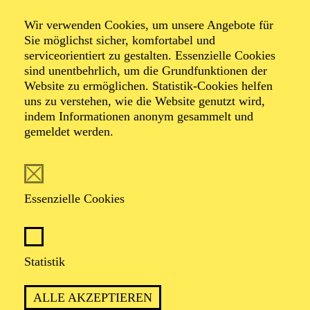
Day of Night
Wir verwenden Cookies, um unsere Angebote für
Sie möglichst sicher, komfortabel und
serviceorientiert zu gestalten. Essenzielle Cookies
Oper in drei Akten von Outi Tarkiainen
sind unentbehrlich, um die Grundfunktionen der
Libretto von Aleksi Barrière nach dem Roman "Halla
Website zu ermöglichen. Statistik-Cookies helfen
Helle" von Niillas Holmberg
uns zu verstehen, wie die Website genutzt wird,
indem Informationen anonym gesammelt und
gemeldet werden.
TICKETS
Essenzielle Cookies
EINE REISE IN DIE WELT DER SÁMI,
DIE ALLE SINNE BERÜHRT
Statistik
ALLE AKZEPTIEREN