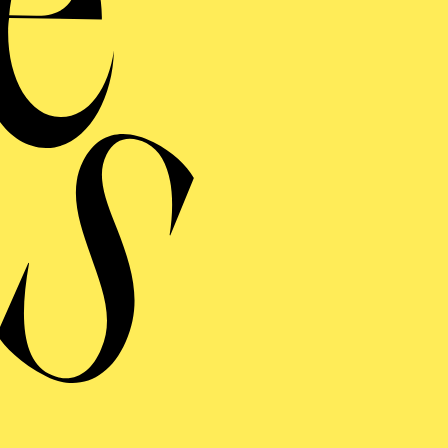
/24 war er breit vertreten: u. a. mit
Don Carlos
am Gra
tnerplatztheater München,
Candide
am Theater an der W
 bzw. Josef E. Köpplinger) sowie
Jesus Christ Supersta
as Gergen). Weitere Höhepunkte dieser Spielzeit war
festspielen Baden-Baden und
Salome
an der Opéra de Par
-Jahren prägt Hinrichs als Videodesigner und Szenogra
rsiven Bildsprache auf der Opernbühne. Gemeinsam mit
nständige Ausdrucksform im Musiktheater. Seit 2007 er
h als Bühnenbildner und Regisseur.
ihn an viele bedeutende Häuser und Festivals, darunter
e Semperoper Dresden, das Grand Théâtre de Genève, da
n Salzburg, Bayreuth, Bregenz und Baden-Baden. Intern
inaus nach Nordamerika, China, Indien und in den Nahe
 Videogestaltung von
Der fliegende Holländer
an der D
m mit fettFilm mit dem Taras-Schewtschenko-Preis, d
 Ukraine, ausgezeichnet.