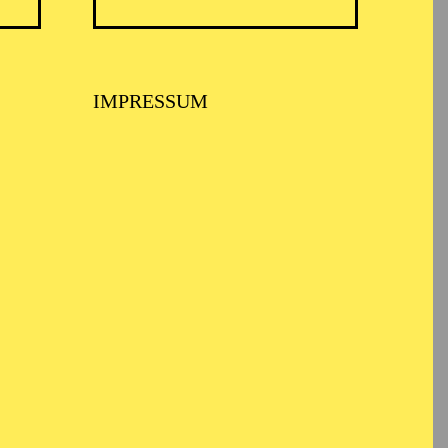
IMPRESSUM
n prägenden
Projektion, Raum und
aris, Wien, Dresden,
hs u. a.
Les Contes
 Deutschen Oper am
s Aalto-Musiktheater
roduktionen präsent:
Eva-Maria Höckmayr),
 Staatsoper sowie
Der