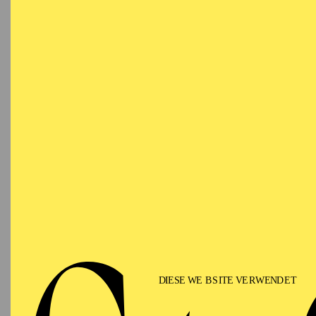
Momme Hinrichs ist Mit
Bildgestaltern des zei
Musik zu eindrucksvoll
Genf, Salzburg, Bayreu
In der Saison 2025/26 
d’Hoffmann
an der Staa
Rhein. Weitere Arbeiten
Essen (
Die verzauberte
In der Saison 2024/25 
Er eröffnete die Spiel
es folgten
Der Freischü
fliegende Holländer
bei