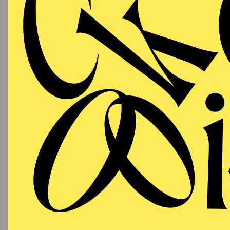
Auch in der Saison 2023
Die Zauberflöte
am Gär
Regie von Lydia Steier
Nürnberg (Regie: Andre
Schatten
bei den Oster
von Lydia Steier.
Seit den frühen 2000er
Entwicklung einer imme
die Videokunst als eige
Tätigkeit kontinuierlic
Seine Arbeiten führten 
die Opéra de Paris, di
sowie die Festspiele i
brachten ihn darüber h
Für seine Bühnen- und
wurde er 2012 gemeinsa
Kulturauszeichnung der