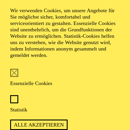
Wir verwenden Cookies, um unsere Angebote für
Sie möglichst sicher, komfortabel und
serviceorientiert zu gestalten. Essenzielle Cookies
sind unentbehrlich, um die Grundfunktionen der
Website zu ermöglichen. Statistik-Cookies helfen
uns zu verstehen, wie die Website genutzt wird,
Foto: Björn Hickmann
indem Informationen anonym gesammelt und
gemeldet werden.
Patrick Jaskolka
Leitung Kinderchor
Essenzielle Cookies
VITA
Statistik
Patrick Jaskolka zählt zu den profiliertesten Chorleitern
seiner Generation. Seine Arbeit umfasst
ALLE AKZEPTIEREN
Einstudierungen von Opern, Oratorien und a-cappella-