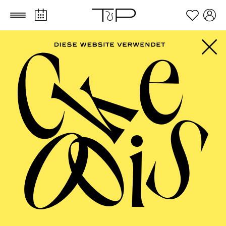
Zum Hauptinhalt springen
Zum Footer springen