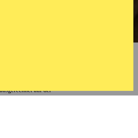
026/2027
etz werken längst als
 sie als die „perfekte
ausgerechnet auf der
h alle Altersgruppen. Zu
tuosität und