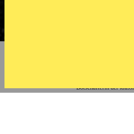
Künstle
Für viele gilt Anna La
die „Taylor Swift der 
Botschafterin der klas
oftmals als eher konser
ihrem Erfolgsrezept gehö
gestalterische Meisters