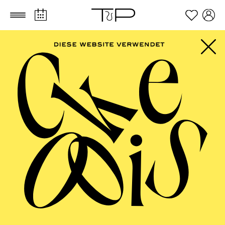
Zum Hauptinhalt springen
Zum Footer springen
PHILHARMONIE
ESSEN
Porträt Anna Lapwood · Große