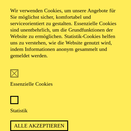
Orchester · Orgel · Entertainment
Wir verwenden Cookies, um unsere Angebote für
Anna Lapwood
Sie möglichst sicher, komfortabel und
serviceorientiert zu gestalten. Essenzielle Cookies
sind unentbehrlich, um die Grundfunktionen der
goes Hollywood
Website zu ermöglichen. Statistik-Cookies helfen
uns zu verstehen, wie die Website genutzt wird,
indem Informationen anonym gesammelt und
gemeldet werden.
Werke von Anne Nikitin, Hans Zimmer, Harry
Gregson-Williams, John Powell, John Williams, Joseph
Jongen, Olivia Belli, Pinar Toprak, Rachel Portman
Essenzielle Cookies
TERMINE
Statistik
ALLE AKZEPTIEREN