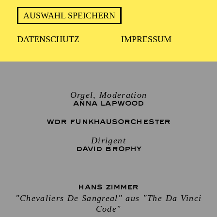
TERMIN
AUSWAHL SPEICHERN
Sonntag 24. Januar 2027
DATENSCHUTZ
IMPRESSUM
2 Stunden, inkl. Pause
Orgel, Moderation
ANNA LAPWOOD
WDR FUNKHAUSORCHESTER
Dirigent
DAVID BROPHY
HANS ZIMMER
"Chevaliers De Sangreal" aus "The Da Vinci
Code"