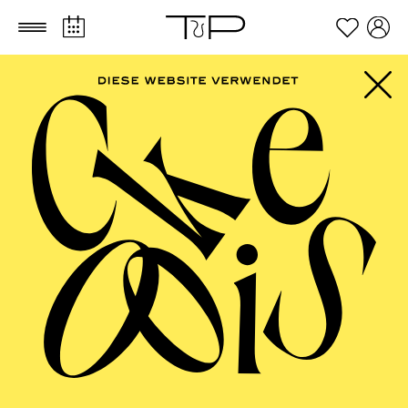
Zum Hauptinhalt springen
Zum Footer springen