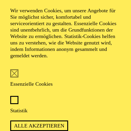
Wir verwenden Cookies, um unsere Angebote für
Sie möglichst sicher, komfortabel und
serviceorientiert zu gestalten. Essenzielle Cookies
sind unentbehrlich, um die Grundfunktionen der
Website zu ermöglichen. Statistik-Cookies helfen
uns zu verstehen, wie die Website genutzt wird,
Foto: Katharina Schaeffer
indem Informationen anonym gesammelt und
gemeldet werden.
Gîn Bali
Essenzielle Cookies
VITA
Gîn Bali ist kurdisch-deutsche Gitarristin,
Statistik
Musikpädagogin, Produzentin und Komponistin,
Veranstalterin, DJ und Community-Organiserin.
ALLE AKZEPTIEREN