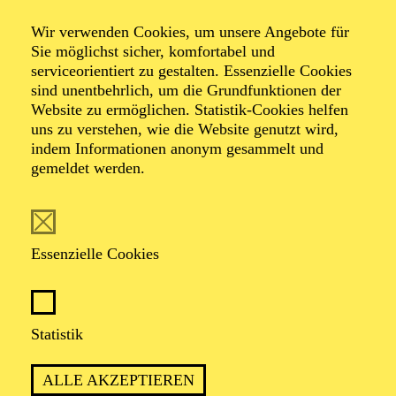
Wir verwenden Cookies, um unsere Angebote für
Sie möglichst sicher, komfortabel und
serviceorientiert zu gestalten. Essenzielle Cookies
sind unentbehrlich, um die Grundfunktionen der
Website zu ermöglichen. Statistik-Cookies helfen
uns zu verstehen, wie die Website genutzt wird,
Foto: Daniela Pfeil
indem Informationen anonym gesammelt und
gemeldet werden.
Nicola Fritzen
Schauspieler (Gast)
Essenzielle Cookies
VITA
Statistik
Nicola Fritzen, geboren 1978 in Berlin, wuchs auf
Teneriffa auf. Bis 2003 absolvierte er seine Ausbildung
ALLE AKZEPTIEREN
an der Otto-Falckenberg-Schule in München.