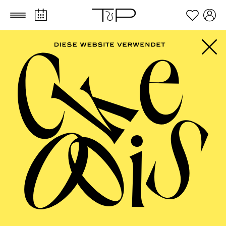
Zum Hauptinhalt springen
Zum Footer springen