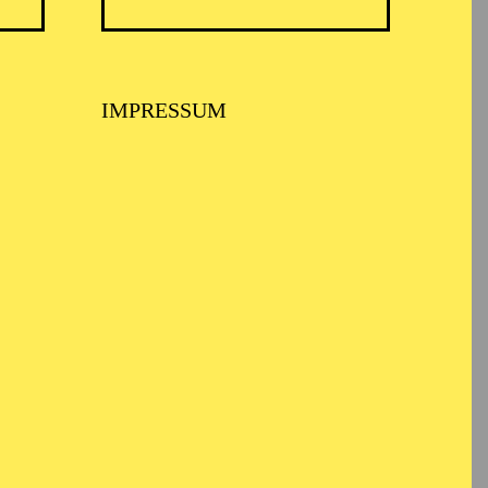
IMPRESSUM
lten. Seine Arbeiten
 Tanztheater, Bühnen-
n Bhatti regelmäßig für
en von Adrian
Theater Berlin,
für die international
an und Vivan Bhattis
moglu
oder
Roland
n der postmigrantischen
r
oder der
Tischlerei