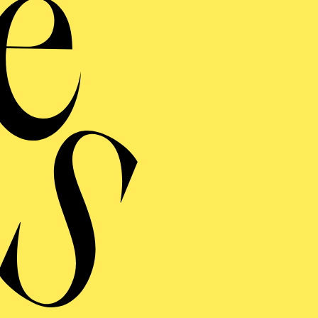
urden von verschieden Ensembles, wie dem Berliner/I
m
Hezarfen Ensemble
in Istanbul,
Ensemble Resonanz, E
ra
u.a. auf Festivals wie dem
Wien Modern Festival,
Pod
n
Nibelungenfestspielen
in Worms aufgeführt. Mit
Cymi
er Orchestra
für zeitgenössische, transtraditionelle Kl
is
und dem
tonali award - „Mut zur Utopie“
ausgezeich
rung zeitgenössischer Musik befasst.
 zahlreiche Veröffentlichungen (u.a. bei ECM) und inte
nd Auszeichnungen des Deutschen Musikrats, des Berlin
ck. Als Komponist eines mit
Simon Stockhausen
aufgefüh
e Musik wurde Ketan Bhatti mit dem
Karl-Hofer-Preis
a Autor*innen Preis
für
Interkulturelle Komposition.
Vo
ndiat der
Kulturakademie Tarabya
in Istanbul.; von 201
für die Künste und die Wissenschaften der UdK Berlin
.
hiedenen Ensembles und mit Wissenschaftler*innen an e
schformen aus Konzert und wissenschaftlichem Diskur
insames orchestrales Debütalbum
Flying Pictures at a
eingespielt und ist auf
Sony Classical
erschienen.