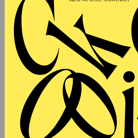
Ketan Bhattis Werke w
Adapter
, LUX:NM, de
dem Trickster Orchest
Jazzfest Berlin
oder de
Ketan 2013 das
Trickst
dem
Deutschen Jazzpre
Fragen zur Dekolonisie
Ketan Bhatti blickt auf
sowie auf Stipendien u
Goethe- Instituts zurü
und Neue Elektronisch
2023 erhielt er den
Gem
war Ketan Bhatti Stipe
der
Graduiertenschule 
arbeitete er mit versc
musiktheatralischen Mi
Vivan und Ketans geme
Berlin Music Ensemble