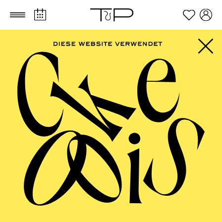
Zum Hauptinhalt springen
Zum Footer springen