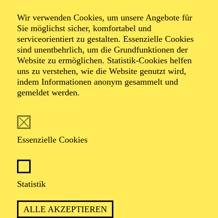
Wir verwenden Cookies, um unsere Angebote für
Sie möglichst sicher, komfortabel und
serviceorientiert zu gestalten. Essenzielle Cookies
sind unentbehrlich, um die Grundfunktionen der
Website zu ermöglichen. Statistik-Cookies helfen
uns zu verstehen, wie die Website genutzt wird,
Foto: Russ Rowland
indem Informationen anonym gesammelt und
gemeldet werden.
Louisa Proske
Essenzielle Cookies
VITA
Louisa Proske hat sich nach einem Studium der
Statistik
Englischen Literatur an der University of Cambridge
und einem Regiestudium an der Yale School of Drama
ALLE AKZEPTIEREN
als vielseitige und visionäre Opernregisseurin mit