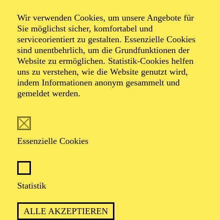
Glenn Miller
Wir verwenden Cookies, um unsere Angebote für
Orchestra
Sie möglichst sicher, komfortabel und
serviceorientiert zu gestalten. Essenzielle Cookies
sind unentbehrlich, um die Grundfunktionen der
Website zu ermöglichen. Statistik-Cookies helfen
Veranstalter: Schmidt & Salden GmbH & Co. Event
uns zu verstehen, wie die Website genutzt wird,
KG
indem Informationen anonym gesammelt und
gemeldet werden.
Essenzielle Cookies
Statistik
GLENN MILLER ORCHESTRA
ALLE AKZEPTIEREN
Band Leader