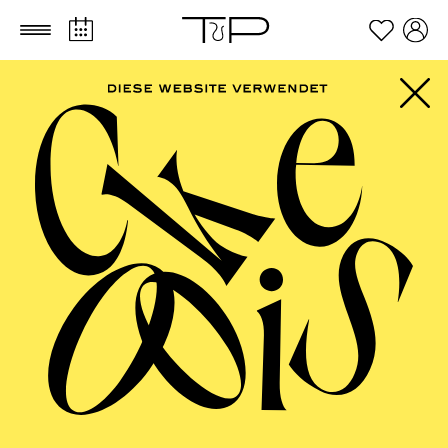
Zum Hauptinhalt springen
Zum Footer springen