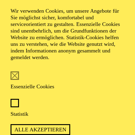
Wir verwenden Cookies, um unsere Angebote für
Sie möglichst sicher, komfortabel und
Foto: Johan Sandberg
serviceorientiert zu gestalten. Essenzielle Cookies
sind unentbehrlich, um die Grundfunktionen der
Website zu ermöglichen. Statistik-Cookies helfen
Beritan Balcı
uns zu verstehen, wie die Website genutzt wird,
indem Informationen anonym gesammelt und
Gast
gemeldet werden.
VITA
Essenzielle Cookies
Beritan Balcı
wurde 1998 in Kassel geboren und lebte
bis zu ihrem 3. Lebensjahr in der Türkei. Sie zog
anschließend nach Österreich und wuchs in der Nähe
von Wien auf, wo sie 2017 anfing,
Statistik
Politikwissenschaften zu studieren. 2020 begann sie ihr
Schauspielstudium an der Theaterakademie August
ALLE AKZEPTIEREN
Everding und sammelte erste Bühnenerfahrungen in der