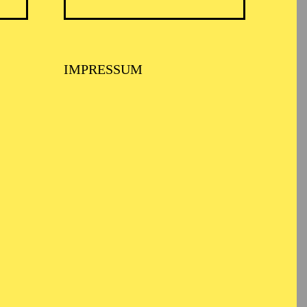
d darstellende Kunst in
IMPRESSUM
 danach folgten elf
piel Essen.