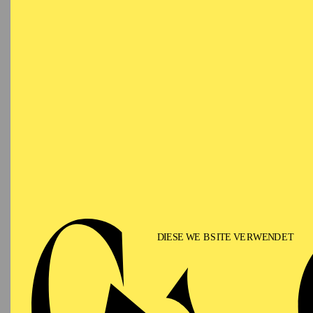
Samstag
DI
19.09.2026
Im Ansc
19:30
Besetzu
Grillo-Theater
SCHAUSPIEL ESSEN
Sonntag
DI
27.09.2026
Besetzu
19:00
Grillo-Theater