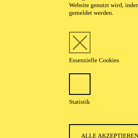
Website genutzt wird, ind
gemeldet werden.
Foto: Johan Sandberg
Essenzielle Cookies
Jan Pröhl
Statistik
Schauspiel-Ensemble
ALLE AKZEPTIERE