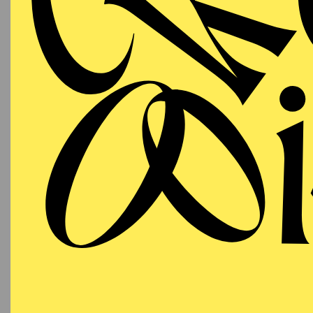
SCHAUSPIEL ESSEN
Mittwoch
DI
07.10.2026
Besetzu
19:30
Grillo-Theater