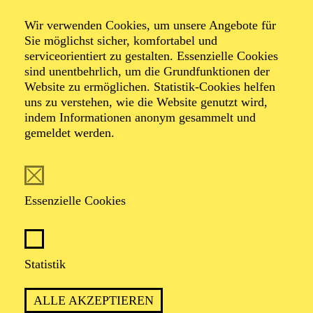
Wir verwenden Cookies, um unsere Angebote für
Sie möglichst sicher, komfortabel und
Foto: Johan Sandberg
serviceorientiert zu gestalten. Essenzielle Cookies
sind unentbehrlich, um die Grundfunktionen der
Website zu ermöglichen. Statistik-Cookies helfen
Silvia Weiskopf
uns zu verstehen, wie die Website genutzt wird,
indem Informationen anonym gesammelt und
Schauspiel-Ensemble
gemeldet werden.
VITA
Essenzielle Cookies
Silvia Weiskopf
, geboren 1980 in Mainz, absolvierte
ihr Studium von 2002 bis 2006 an der Schauspielschule
Bochum. In der Jahrgangsabschluss-Inszenierung, die
2005 am Schauspielhaus Bochum gezeigt wurde,
Statistik
spielte sie die Hermia in Shakespeares „Ein
Sommernachtstraum“. 2006 trat sie ihr erstes
ALLE AKZEPTIEREN
Gastengagement an: Unter der Regie von David Bösch