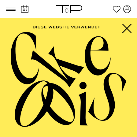
Zum Hauptinhalt springen
Zum Footer springen