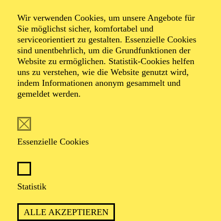
Herman van Veen
Wir verwenden Cookies, um unsere Angebote für
"Achtzig"
Sie möglichst sicher, komfortabel und
serviceorientiert zu gestalten. Essenzielle Cookies
sind unentbehrlich, um die Grundfunktionen der
Website zu ermöglichen. Statistik-Cookies helfen
Veranstalter: Karsten Jahnke Konzertdirektion GmbH
uns zu verstehen, wie die Website genutzt wird,
indem Informationen anonym gesammelt und
gemeldet werden.
Essenzielle Cookies
Kinder unter 4 Jahren können aus Gehörschutzgründen
nicht am Konzert teilnehmen.
Statistik
ALLE AKZEPTIEREN
Gesang