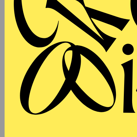
WIEDE
MUSIKTHEATER
Samstag
LA
19.06.2027
(DAS
19:00 - 21:45
18:15
E
Aalto-Theater
Besetzu
AALTO
MUSIKTHEATER
Samstag
LA
03.07.2027
(DAS
19:00 - 21:45
18:15
E