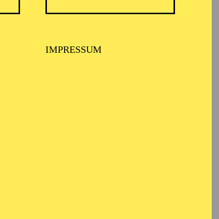
IMPRESSUM
 Seit seinem Debüt
e der Deutschen Oper in
er Bayerischen
l Albert Hall in
garische Nationaloper,
ini Opera Festival in
lbourne, Dallas Opera,
 Repertoire umfasst
edora“, „Norma“,
 forza del destino“,
ist er als Luigi in „Il