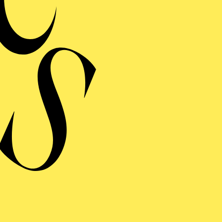
RAUFNAHME
 FANCIULLA DEL WEST
 MÄDCHEN AUS DEM GOLDENEN WESTEN)
inführung
ng einblenden
 FANCIULLA DEL WEST
 MÄDCHEN AUS DEM GOLDENEN WESTEN)
inführung