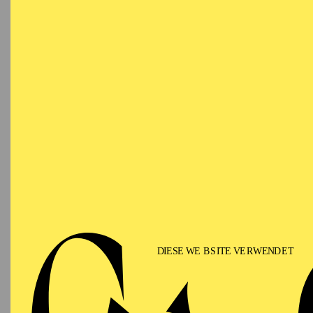
T
AALTO