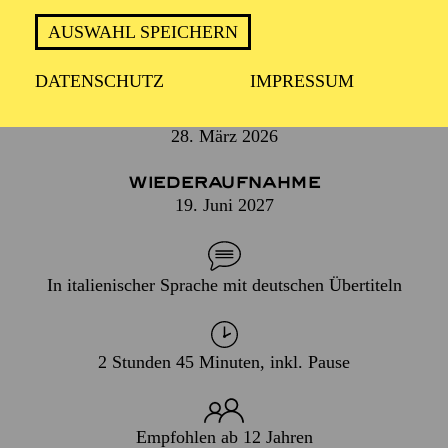
FARBENREICHER MUSIK UND
HOLLYWOOD-CHARME
AUSWAHL SPEICHERN
DATENSCHUTZ
IMPRESSUM
PREMIERE
28. März 2026
WIEDERAUFNAHME
19. Juni 2027
In italienischer Sprache mit deutschen Übertiteln
2 Stunden 45 Minuten, inkl. Pause
Empfohlen ab 12 Jahren