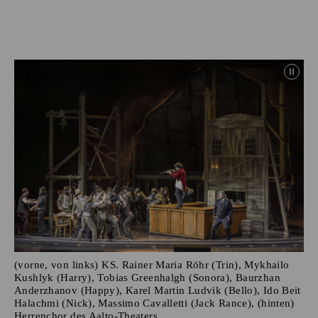
(vorne, von links) KS. Rainer Maria Röhr (Trin), Mykhailo
Kushlyk (Harry), Tobias Greenhalgh (Sonora), Baurzhan
Anderzhanov (Happy), Karel Martin Ludvik (Bello), Ido Beit
Halachmi (Nick), Massimo Cavalletti (Jack Rance), (hinten)
Herrenchor des Aalto-Theaters