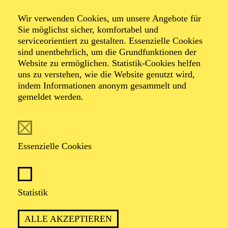
West
Wir verwenden Cookies, um unsere Angebote für
Sie möglichst sicher, komfortabel und
serviceorientiert zu gestalten. Essenzielle Cookies
(Das Mädchen aus dem Goldenen
sind unentbehrlich, um die Grundfunktionen der
Westen)
Website zu ermöglichen. Statistik-Cookies helfen
uns zu verstehen, wie die Website genutzt wird,
indem Informationen anonym gesammelt und
Oper in drei Akten von Giacomo Puccini
gemeldet werden.
Libretto von Guelfo Civinini und Carlo Zangarini
TICKETS
Essenzielle Cookies
Statistik
„WILDWESTOPER“ MIT
ALLE AKZEPTIEREN