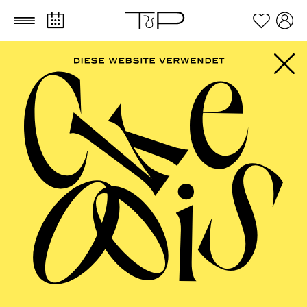
Zum Hauptinhalt springen
Zum Footer springen
AALTO MUSIKTHEATER
La fanciulla del