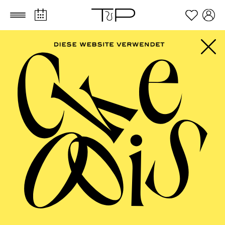
Zum Hauptinhalt springen
Zum Footer springen
Ilaria Alida Quilico
VITA
Die italienische Sopranistin Ilaria Alida Quilico
studierte am Giuseppe Verdi Konservatorium für Musik
in Mailand und der Accademia Verdiana des Teatro
Regio in Parma. Ihr Mentor ist seit vielen Jahren der
Bariton Federico Longhi.
2019 trat Quilico als Maguelonne in Pauline Viardots
Cendrillon
am Luglio Musicale Trapanese in Trapani,
am Teatro Coccia in Novara und am Teatro Verdi in
Triest auf.
Die Partie der Ines in Verdis
Il Trovatore
übernahm sie