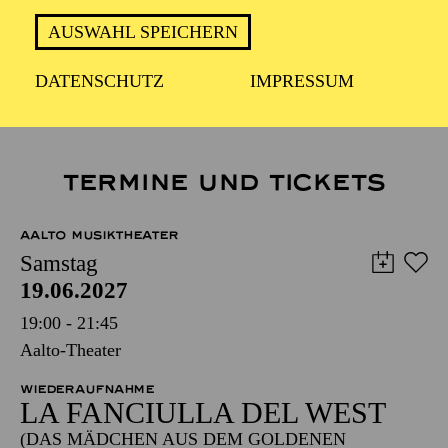
Minnie
AUSWAHL SPEICHERN
LA FANCIULLA DEL WEST
DATENSCHUTZ
IMPRESSUM
TERMINE UND TICKETS
AALTO MUSIKTHEATER
Samstag
19.06.2027
19:00 - 21:45
Aalto-Theater
WIEDERAUFNAHME
LA FANCIULLA DEL WEST
(DAS MÄDCHEN AUS DEM GOLDENEN