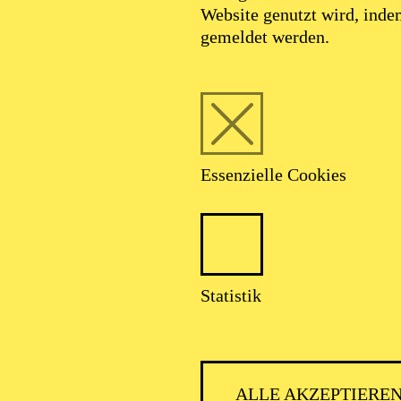
n- und Kostümbildnerin, in Berlin geboren sowie aufge
Website genutzt wird, ind
gemeldet werden.
Visuellen Kommunikation an der HfG Offenbach und 
Berlin Weißensee assistierte sie an den Bühnen Köln 
n Ausstattungsarbeiten entstanden.
als Freiberuflerin und entwickelt Kostüm- und Ausstatt
halb und außerhalb Deutschlands.
n führten sie u. a. an das Staatsschauspiel Hannover, da
Essenzielle Cookies
Staatstheater Darmstadt, die Oper Köln, die Oper Graz
heater, die Staatsoper Berlin im Schillertheater sowie
 an die Staatsoper Hannover.
a Maria Höckmayr verbindet sie seit der Freiburger Ur
oi, Janacek, Beethoven“ 2007 (Theater Freiburg) und „P
Statistik
eine intensive und kontinuierliche Zusammenarbeit. 
das Landestheater Tirol und an die Semperoper Dresden
sseur Dirk Schmeding zusammen, beispielsweise 2024 
.
ALLE AKZEPTIERE