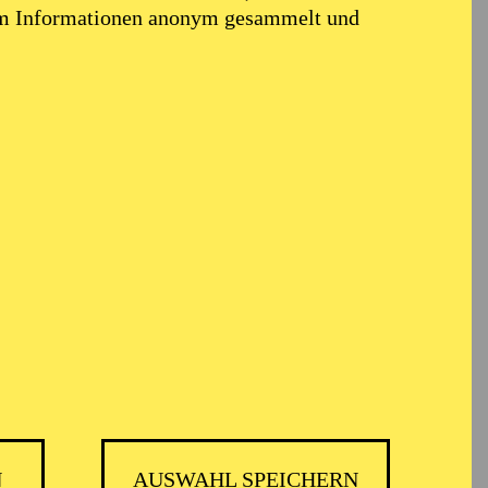
wachsen und nun in
em Informationen anonym gesammelt und
Bühnen- und
und am Theater
ungskonzepte für Sprech-
s Düsseldorfer
, die Bühnen Bern, das
 die Staatsoper Unter
aufführung der
elléas et Mélisande“
Nächste gemeinsame
. Regelmäßig arbeitet
am Deutschen
N
AUSWAHL SPEICHERN