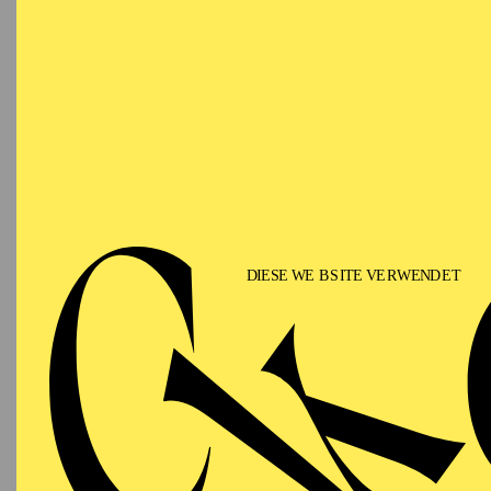
T
AALTO
WIEDE
MUSIKTHEATER
Samstag
LA
19.06.2027
(DAS
19:00 - 21:45
18:15
E
Aalto-Theater
Besetzu
AALTO
MUSIKTHEATER
Samstag