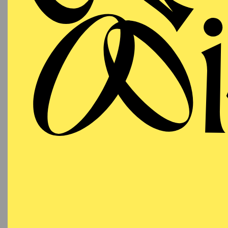
LA
03.07.2027
(DAS
19:00 - 21:45
18:15
E
Aalto-Theater
Besetzu
AALTO
MUSIKTHEATER
Sonntag
LA
11.07.2027
(DAS
18:00 - 20:45
17:15
E
Aalto-Theater
Besetzu