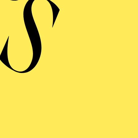
 FANCIULLA DEL WEST
 MÄDCHEN AUS DEM GOLDENEN WESTEN)
inführung
ng einblenden
 FANCIULLA DEL WEST
 MÄDCHEN AUS DEM GOLDENEN WESTEN)
inführung
ng einblenden