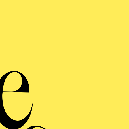
ERMINE UND TICKE
RAUFNAHME
 FANCIULLA DEL WEST
 MÄDCHEN AUS DEM GOLDENEN WESTEN)
inführung
ng einblenden