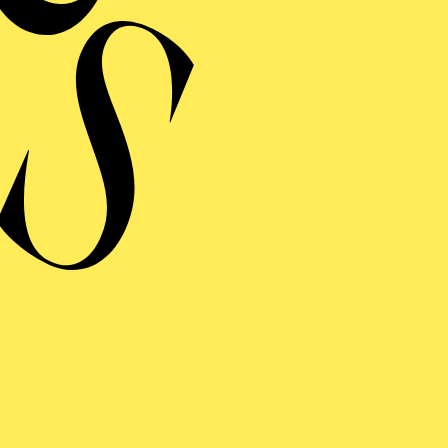
ERMINE UND TICKE
RAUFNAHME
 FANCIULLA DEL WEST
 MÄDCHEN AUS DEM GOLDENEN WESTEN)
inführung
ng einblenden