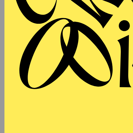
T
AALTO
WIEDE
MUSIKTHEATER
Samstag
LA
19.06.2027
(DAS
19:00 - 21:45
18:15
E
Aalto-Theater
Besetzu