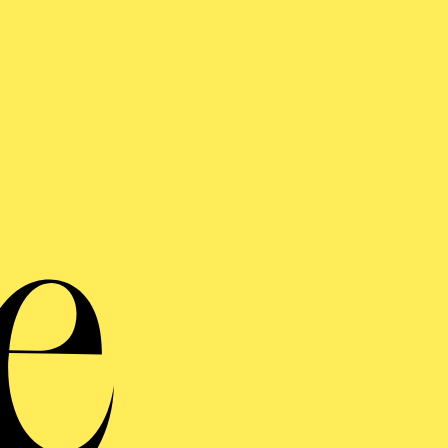
sir d’Amore", "Un Ballo in Maschera", "Il Trovatore" s
oletto".
AKTUELLE PRODUKTIONEN
Musikalische Leitung
LA FANCIULLA DEL WEST