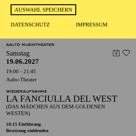
AUSWAHL SPEICHERN
DATENSCHUTZ
IMPRESSUM
TERMINE UND TICKETS
AALTO MUSIKTHEATER
Samstag
19.06.2027
19:00 - 21:45
Aalto-Theater
WIEDERAUFNAHME
LA FANCIULLA DEL WEST
(DAS MÄDCHEN AUS DEM GOLDENEN
WESTEN)
18:15
Einführung
Besetzung einblenden