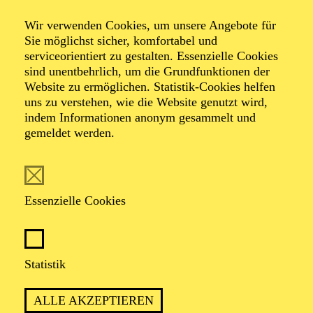
Theater Basel, das DNT Weimar, das Staatstheater
Saarbrücken und das Schauspiel Stuttgart. Diese
Wir verwenden Cookies, um unsere Angebote für
Spielzeit u. a. auch das Theater an der Wien.
Sie möglichst sicher, komfortabel und
Seit 2021 besteht ein Lehrauftrag an der Hochschule für
serviceorientiert zu gestalten. Essenzielle Cookies
Musik "Hanns Eisler" in Berlin.
sind unentbehrlich, um die Grundfunktionen der
Ralf Käselau arbeitet mit den Regisseur*innen Corinna
Website zu ermöglichen. Statistik-Cookies helfen
von Rad und Lorenzo Fioroni. Mit Dirk Schmeding
uns zu verstehen, wie die Website genutzt wird,
verbindet ihn eine langjährige Zusammenarbeit, zuletzt
indem Informationen anonym gesammelt und
2024/2025 für "Pagliacci" an der Staatsoper Hannover.
gemeldet werden.
Essenzielle Cookies
AKTUELLE PRODUKTIONEN
Statistik
Bühne
LA FANCIULLA DEL WEST
ALLE AKZEPTIEREN