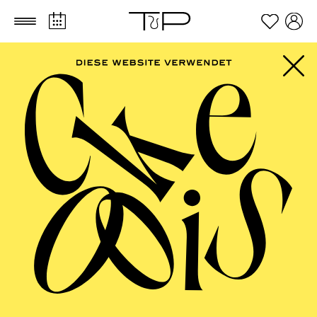
Zum Hauptinhalt springen
Zum Footer springen
Ralf Käselau
VITA
Ralf Käselau, Jahrgang 1972, ist aufgewachsen in
Schleswig Holstein und lebt mit seiner Familie im
Oderbruch bei Berlin.
Er studierte an der Hochschule der Künste Berlin in der
Bühnenbildklasse von Achim Freyer. Nach seinem
Abschluss assistierte er an der Schaubühne Berlin. Seit
2001 ist er freiberuflich als Bühnen- und
Kostümbildner für Schauspiel und Musiktheater tätig.
Wichtige Stationen waren u. a. das Schauspiel
Frankfurt am Main, das Theater Heidelberg, das